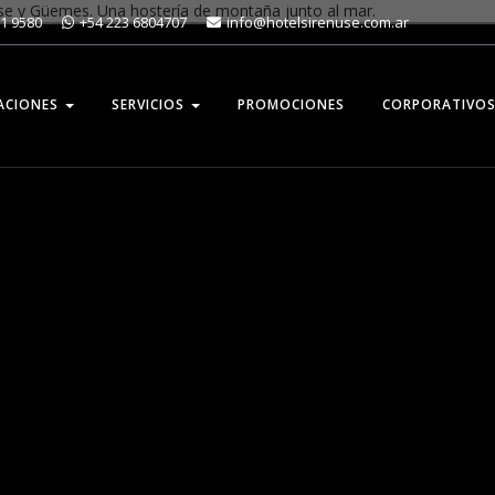
rese y Güemes.
Una hostería de montaña junto al mar.
51 9580
+54 223 6804707
info@hotelsirenuse.com.ar
ACIONES
SERVICIOS
PROMOCIONES
CORPORATIVO