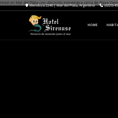
Hotel en Mar del Plata con ubicación estratégica cerca de Playa Va
Mendoza 2240 │ Mar del Plata, Argentina
(0223) 4
HOME
HABIT