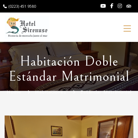
(0223) 451 9580
Toggl
Habitación Doble
Estándar Matrimonial
Home
Habitaciones
Estándar Matrimonial
Anterior
P